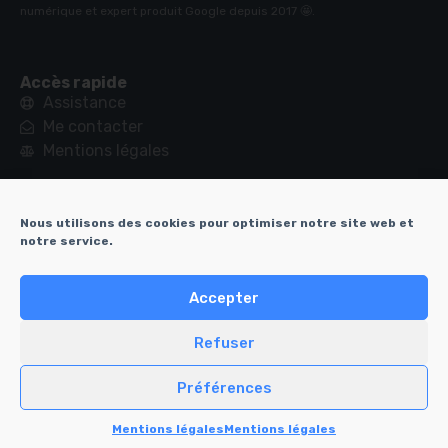
numérique et expert produit Google depuis 2017 🤩.
Accès rapide
Assistance
Me contacter
Mentions légales
Derniers sujets du blog
Nous utilisons des cookies pour optimiser notre site web et
Comment être visible sur internet – SEO
notre service.
Pourquoi et comment créer une newsletter
Affirmez-vous grâce à Internet
Accepter
Comment le Click & Collect peut changer votre commerce
Refuser
Canicule, été, Attention à vos téléphones et ordinateurs !
Tapez rapidement au clavier, grâce à ce site de dactylo !
Préférences
Mentions légales
Mentions légales