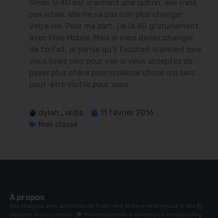
Sinon la 4G est vraiment une option, elle n’est
pas vitale, elle ne va pas non plus changer
votre vie. Pour ma part, j’ai la 4G gratuitement
avec Free Mobile. Mais si vous devez changer
de forfait, je pense qu’il faudrait vraiment que
vous lisiez ceci pour voir si vous acceptez de
payer plus chère pour quelque chose qui sera
peut-être inutile pour vous.
dylan_skiba
11 février 2016
Non classé
A propos
Développeur web autodidacte front-end et back-end depuis 8 ans 🎂,
diplômé d’une Licence 🎓 Professionnelle e-commerce et marketing