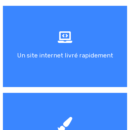
une première ébauche de votre site internet.
? Quelques jours à une semaine peuvent suffir à réaliser
Vous savez déjà sur quoi vous souhaitez communiquer
Un site internet livré rapidement
Des aperçus en quelques jours
votre entreprise.
pour faire un site internet aux mêmes couleurs que
design, n'hésitez pas à nous en faire part ! On s'adapte