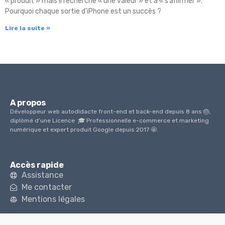
« produit » mais il recherche « une valeur » et à « s’affirmer ».
Pourquoi chaque sortie d’iPhone est un succès ?
Lire la suite »
A propos
Développeur web autodidacte front-end et back-end depuis 8 ans 🎂,
diplômé d’une Licence 🎓 Professionnelle e-commerce et marketing
numérique et expert produit Google depuis 2017 🤩.
Accès rapide
Assistance
Me contacter
Mentions légales