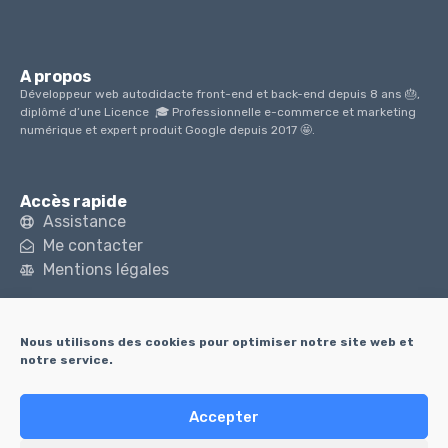
A propos
Développeur web autodidacte front-end et back-end depuis 8 ans 🎂,
diplômé d’une Licence 🎓 Professionnelle e-commerce et marketing
numérique et expert produit Google depuis 2017 🤩.
Accès rapide
Assistance
Me contacter
Mentions légales
Derniers sujets du blog
Nous utilisons des cookies pour optimiser notre site web et
Comment être visible sur internet – SEO
notre service.
Pourquoi et comment créer une newsletter
Affirmez-vous grâce à Internet
Accepter
Comment le Click & Collect peut changer votre commerce